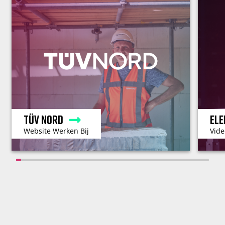
TÜV Nord
Ele
Website Werken Bij
Vide