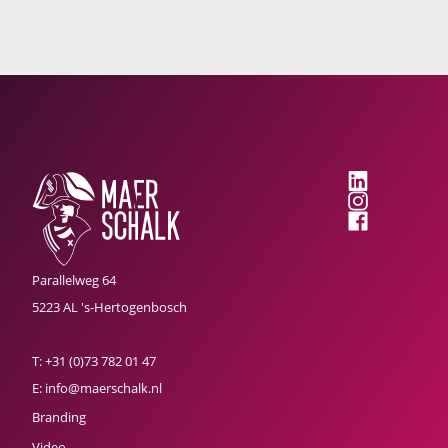
Parallelweg 64
5223 AL 's-Hertogenbosch
T:
+31 (0)73 782 01 47
E:
info@maerschalk.nl
Branding
Video