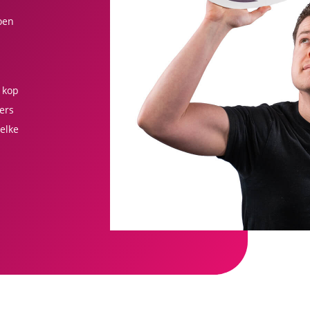
oen
…
 kop
mers
elke