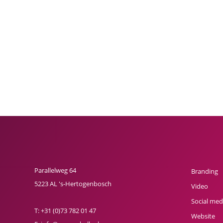
Parallelweg 64
Branding
5223 AL 's-Hertogenbosch
Video
Social med
T:
+31 (0)73 782 01 47
Website