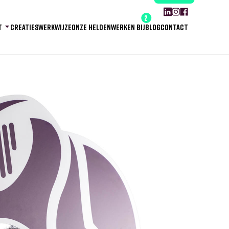
2
T
CREATIES
WERKWIJZE
ONZE HELDEN
WERKEN BIJ
BLOG
CONTACT
IVES
T!