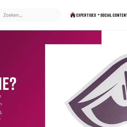
EXPERTISES
SOCIAL CONTEN
BRANDING
SOCIALS & AI
VIDEO
SOCIALS & CREAT
ie?
WEBSITE
ABONNEER DIREC
SOCIAL MEDIA
m
an
PRINT & SIGNING
g,
f