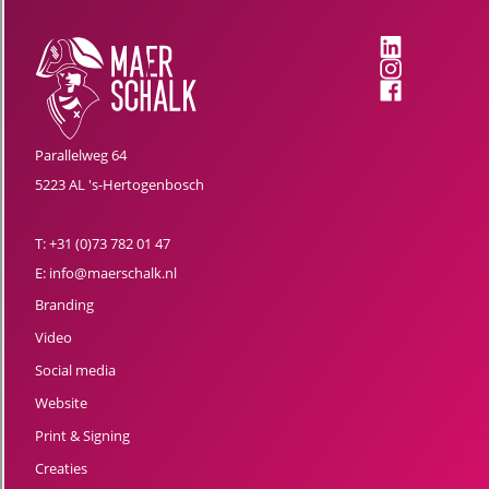
Parallelweg 64
5223 AL 's-Hertogenbosch
T:
+31 (0)73 782 01 47
E:
info@maerschalk.nl
Branding
Video
Social media
Website
Print & Signing
Creaties