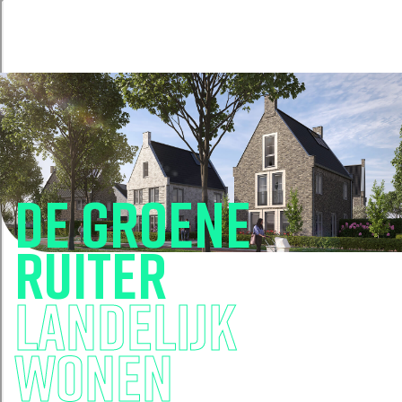
De groene
ruiter
landelijk
wonen