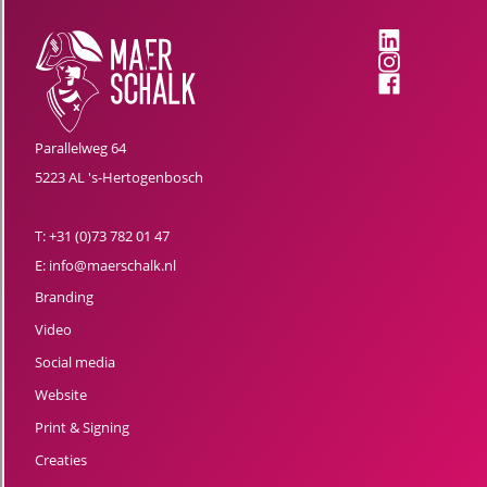
Parallelweg 64
5223 AL 's-Hertogenbosch
T:
+31 (0)73 782 01 47
E:
info@maerschalk.nl
Branding
Video
Social media
Website
Print & Signing
Creaties