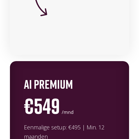
ai premium
€549
/mnd
Eenmalige setup: €495 | Min. 12
maanden