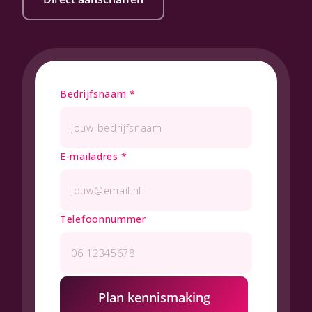
Bedrijfsnaam
*
E-mailadres
*
Telefoonnummer
Plan kennismaking