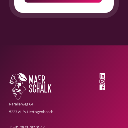
Parallelweg 64
5223 AL 's-Hertogenbosch
T:
+31 (0)73 782 01 47