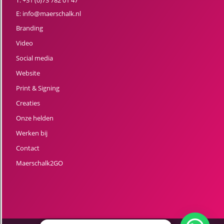
T:
+31 (0)73 782 01 47
E:
info@maerschalk.nl
Branding
Video
Social media
Website
Print & Signing
Creaties
Onze helden
Werken bij
Contact
Maerschalk2GO